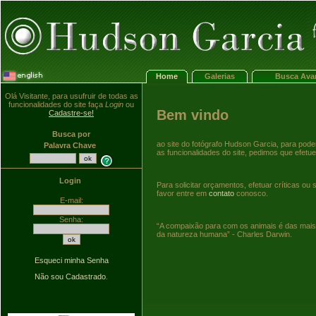
Home
Galerias
Busca Ava
Olá Visitante, para usufruir de todas as
funcionalidades do site faça
Login
ou
Bem vindo
Cadastre-se!
Busca por
ao site do fotógrafo Hudson Garcia, para poder
Palavra Chave
as funcionalidades do site, pedimos que efetu
Login
Para solicitar orçamentos, efetuar críticas ou
favor entre em
contato
conosco.
E-mail:
Senha:
“A compaixão para com os animais é das mais
da natureza humana” - Charles Darwin.
Esqueci minha Senha
Não sou Cadastrado
.