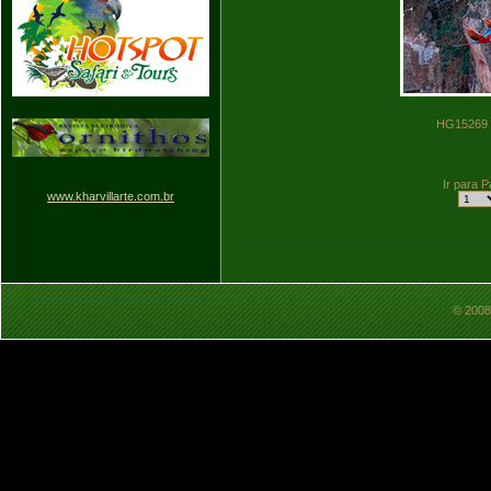
HG152
Ir para P
www.kharvillarte.com.br
© 2008