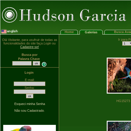
Home
Busca Ava
Galerias
Ir para P
Olá Visitante, para usufruir de todas as
funcionalidades do site faça
Login
ou
Cadastre-se!
Busca por
Palavra Chave
Login
E-mail:
Senha:
HG152
Esqueci minha Senha
Não sou Cadastrado
.