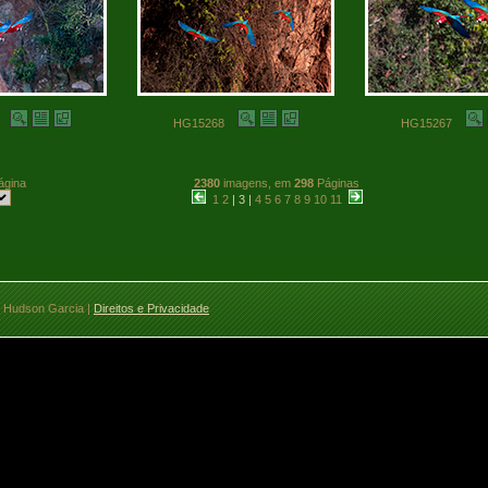
69
HG15268
HG15267
ágina
2380
imagens, em
298
Páginas
1
2
| 3 |
4
5
6
7
8
9
10
11
 Hudson Garcia |
Direitos e Privacidade