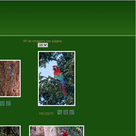
Nº de Imagens por página:
HG15270