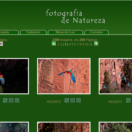
nçada
Cadastro
Mesa de Luz
Contato
ágina
2380
imagens, em
298
Páginas
1
2
| 3 |
4
5
6
7
8
9
10
11
73
HG15272
HG15271