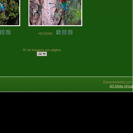
HG15266
Nº de Imagens por página:
Desenvolvido por:
W3 Mídia Virtual