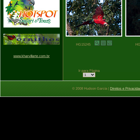
HG15245
H
www.kharvillarte.com.br
Ir para Página
© 2008 Hudson Garcia |
Direitos e Privacid