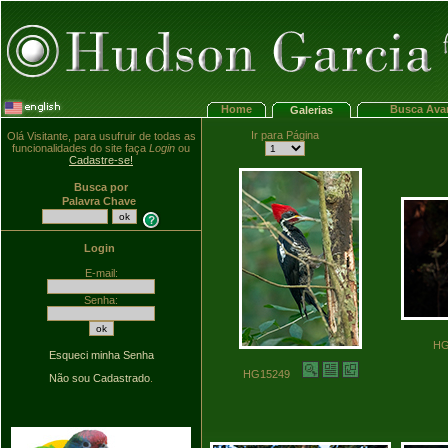
Home
Busca Ava
Galerias
Ir para Página
Olá Visitante, para usufruir de todas as
funcionalidades do site faça
Login
ou
Cadastre-se!
Busca por
Palavra Chave
Login
E-mail:
Senha:
H
Esqueci minha Senha
HG15249
Não sou Cadastrado
.